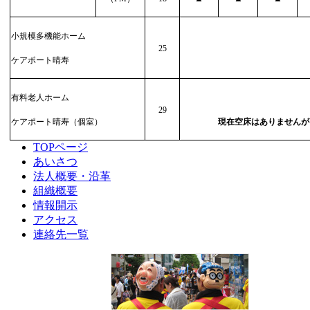
小規模多機能ホーム
25
ケアポート晴寿
有料老人ホーム
29
ケアポート晴寿（個室）
現在空床はありませんが
TOPページ
あいさつ
法人概要・沿革
組織概要
情報開示
アクセス
連絡先一覧