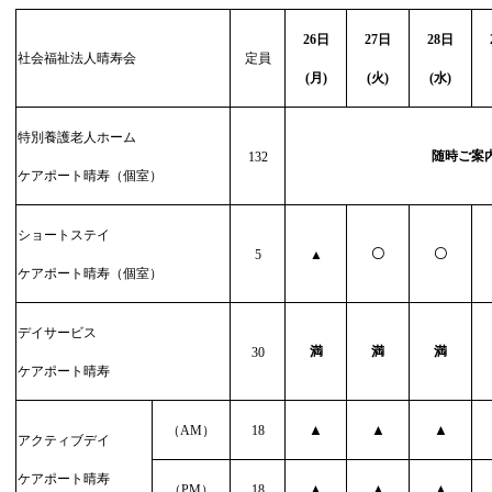
26
日
27
日
28
日
社会福祉法人晴寿会
定員
(
月)
(
火)
(
水)
特別養護老人ホーム
随時ご案
132
ケアポート晴寿（個室）
ショートステイ
〇
〇
5
▲
ケアポート晴寿（個室）
デイサービス
満
満
満
30
ケアポート晴寿
▲
▲
▲
（
AM
）
18
アクティブデイ
ケアポート晴寿
▲
▲
▲
（
PM
）
18