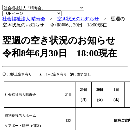
社会福祉法人 晴寿会
>
空き状況のお知らせ
> 翌週の
空き状況のお知らせ 令和8年6月30日 18:00現在
翌週の空き状況のお知らせ
令和8年6月30日 18:00現在
〇
：
3
以上空き有り
▲
：
1
～
2
空き有り
満
：空き無し
29
日
30
日
1
日
社会福祉法人晴寿会
定員
(
月)
(
火)
(
水)
特別養護老人ホーム
随時ご案
132
ケアポート晴寿（個室）