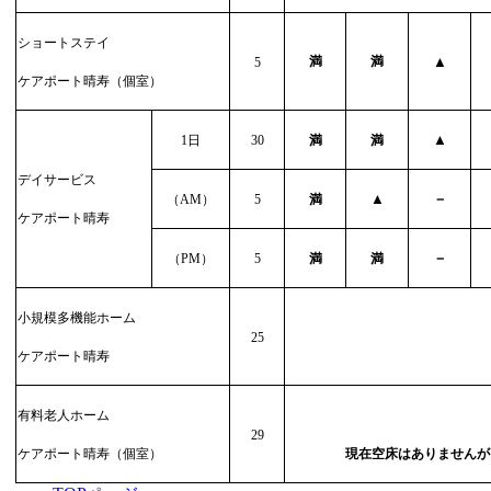
ショートステイ
満
満
▲
5
ケアポート晴寿（個室）
▲
1
日
30
満
満
デイサービス
▲
－
（
AM
）
5
満
ケアポート晴寿
－
（
PM
）
5
満
満
小規模多機能ホーム
25
ケアポート晴寿
有料老人ホーム
29
ケアポート晴寿（個室）
現在空床はありませんが