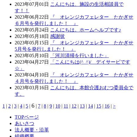
2023年07月01日
こんにちは、施設の生活相談員で
す！！
2023年06月22日
『 オレンジカフェレター たかぎせ
６月号を発行しました！ 』
2023年05月24日
こんにちは。ホームヘルプです♪
2023年05月18日
感謝状
2023年05月15日
『 オレンジカフェレター たかぎせ
5月号を発行しました！ 』
2023年05月10日
「河川清掃を行いました」
2023年04月27日
「こんにちは(^_^)/ デイサービです
☆」
2023年04月10日
『 オレンジカフェレター たかぎせ
４月号を発行しました！ 』
2023年03月16日
こんにちは、本館介護おむつ委員会で
す。
6
1
|
2
|
3
|
4
|
5
|
|
7
|
8
|
9
|
10
|
11
|
12
|
13
|
14
|
15
|
16
|
>
TOPページ
あいさつ
法人概要・沿革
組織概要