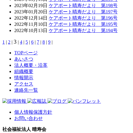
2023年02月19日
ケアポート晴寿だより 第198号
2023年01月20日
ケアポート晴寿だより 第197号
2022年12月14日
ケアポート晴寿だより 第196号
2022年11月10日
ケアポート晴寿だより 第195号
2022年10月13日
ケアポート晴寿だより 第194号
3
1
|
2
|
|
4
|
5
|
6
|
7
|
8
|
9
|
TOPページ
あいさつ
法人概要・沿革
組織概要
情報開示
アクセス
連絡先一覧
個人情報保護方針
お問い合わせ
社会福祉法人 晴寿会